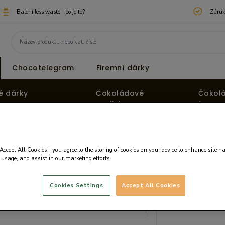
Balení less waste - co je to?
Záruk
Chocotelegram
Firemní dárky
é dárky
Čokoládové
Čokol
pralinky
tvary
“Accept All Cookies”, you agree to the storing of cookies on your device to enhance site n
 usage, and assist in our marketing efforts.
Cookies Settings
Accept All Cookies