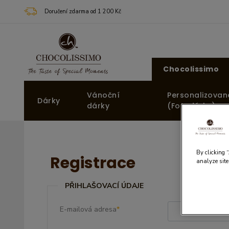
Doručení zdarma od 1 200 Kč
Chocolissimo
Vánoční
Personalizovan
Dárky
dárky
(Fotodárky)
By clicking 
Registrace
analyze site
PŘIHLAŠOVACÍ ÚDAJE
E-mailová adresa
*