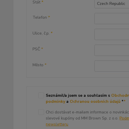
Stát
*
Czech Republic
Telefon
*
Ulice, č.p.
*
PSČ
*
Město
*
Seznámil/a jsem se a souhlasím s
Obchodn
podmínky
a
Ochranou osobních údajů
*
*
Chci dostávat e-mailem informace o novinkác
slevové kupóny od MM Brown Sp. z o.o.
Podm
newsletteru