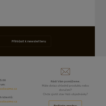
Přihlásit k newsletteru
15:00
Rádi Vám pomůžeme.
rum:
Máte dotaz ohledně produktu nebo
colissimo.cz
doručení?
Chcte zjistit stav Vaši objednávky?
h klientů:
olissimo.cz
Pošlete zprávu