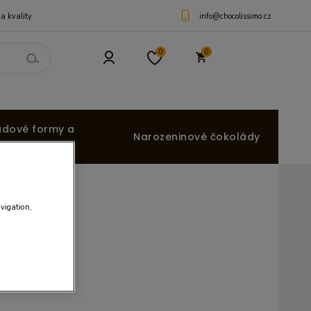
info@chocolissimo.cz
a kvality
0
0
ádové formy a
Narozeninové čokolády
avigation,