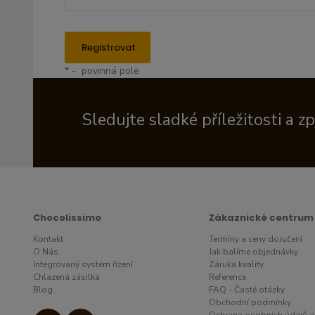
Registrovat
* - povinná pole
Sledujte sladké příležitosti a z
Chocolissimo
Zákaznické centrum
Kontakt
Termíny a ceny doručení
O Nás
Jak balíme objednávky
Integrovaný systém řízení
Záruka kvality
Chlazená zásilka
Reference
Blog
FAQ - Časté otázky
Obchodní podmínky