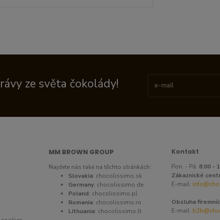
právy ze světa čokolády!
MM BROWN GROUP
Kontakt
Pon. - Pá.
8:00 - 
Najdete nás také na těchto stránkách:
Zákaznické cent
Slovakia
:
chocolissimo.sk
E-mail:
info@cho
Germany
:
chocolissimo.de
Poland
:
chocolissimo.pl
Obsluha firemníc
Romania
:
chocolissimo.ro
E-mail:
b2b@choc
Lithuania
:
chocolissimo.lt