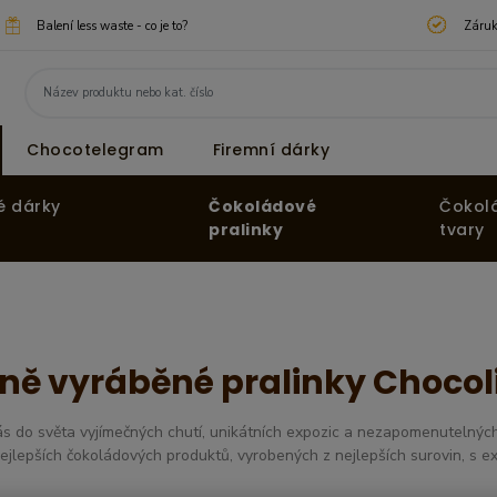
Balení less waste - co je to?
Záruk
Chocotelegram
Firemní dárky
é dárky
Čokoládové
Čokol
pralinky
tvary
ně vyráběné pralinky Chocol
 do světa vyjímečných chutí, unikátních expozic a nezapomenutelných
ejlepších čokoládových produktů, vyrobených z nejlepších surovin, s ex