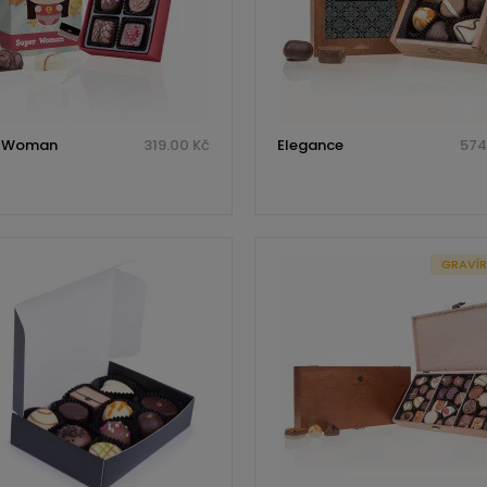
r Woman
319.00 Kč
Elegance
574
GRAVÍ