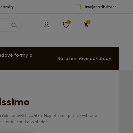
info@chocolissimo.cz
a kvality
0
0
ádové formy a
Narozeninové čokolády
issimo
 čokoládových zážitků. Najdete zde pečlivě vybrané
celentní chutí a vzhledem.