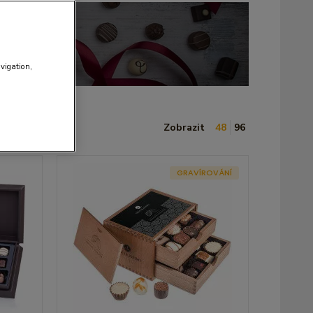
avigation,
Zobrazit
48
96
GRAVÍROVÁNÍ