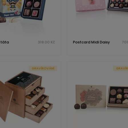
 táta
318.00 Kč
Postcard Midi Daisy
701
GRAVÍROVÁNÍ
GRAVÍ