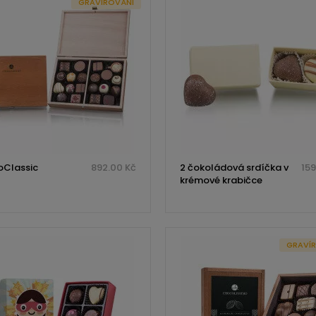
GRAVÍROVÁNÍ
Classic
892.00 Kč
2 čokoládová srdíčka v
159
krémové krabičce
GRAVÍ