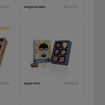
.00 Kč
Elegance Mini
382.00 Kč
ROVÁNÍ
.00 Kč
Super Man
414.00 Kč