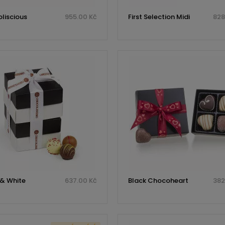
liscious
955.00 Kč
First Selection Midi
828
 & White
637.00 Kč
Black Chocoheart
382