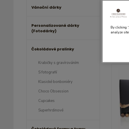
Vánoční dárky
Čo
Personalizované dárky
By clicking 
(Fotodárky)
analyze site
Čokoládové pralinky
Seřadit 
Krabičky s gravírováním
S fotografií
Klasické bonboniéry
Choco Obsession
Cupcakes
Superhrdinové
Čokoládové formy a tvary