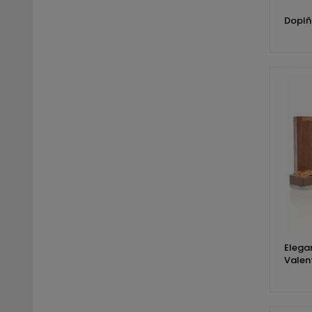
Doplň
Elega
Valent