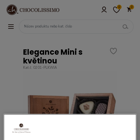
0
0
Elegance Mini s
květinou
Kat.č. 0201-PLKWIA