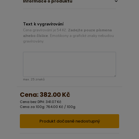
Informace o produktu
Text k vygravírování
Cena gravírování je 54 Kč.
Zadejte pouze písmena
a/nebo číslice
. Emotikony a grafické znaky nebudou
gravírovány.
max. 25 znaků
Cena:
382.00 Kč
Cena bez DPH: 341.07 Kč
Cena za 100g: 764.00 Kč / 100g
Produkt dočasně nedostupný