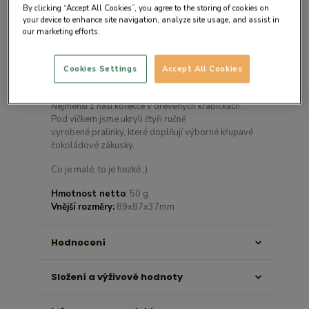
By clicking “Accept All Cookies”, you agree to the storing of cookies on
your device to enhance site navigation, analyze site usage, and assist in
our marketing efforts.
Cookies Settings
Accept All Cookies
Detail produktu
Nejmenší z naší kolekce v dřevěných krabičkách.
Pod víčkem jsme ukryli čtyři ručně
vyrobené pralinky, které doplňují výborné křupavé
čokoládové zákusky.
Co je malé, to je hezké ;)
Hmotnost netto
: 50 g
Vnější rozměry:
89x87x37mm
Hodnocení
Složení a výživové hodnoty