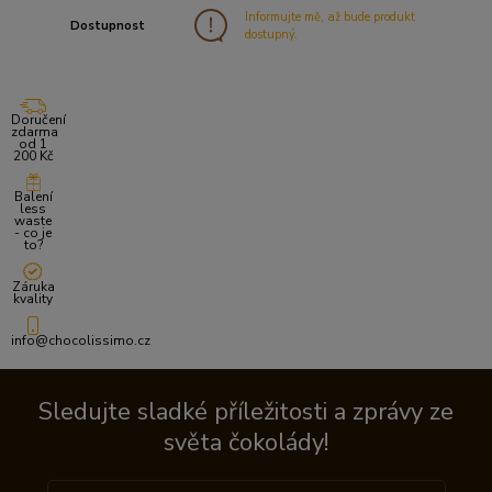
Informujte mě, až bude produkt
Dostupnost
dostupný.
Doručení
zdarma
od 1
200 Kč
Balení
less
waste
- co je
to?
Záruka
kvality
info@chocolissimo.cz
Sledujte sladké příležitosti a zprávy ze
světa čokolády!