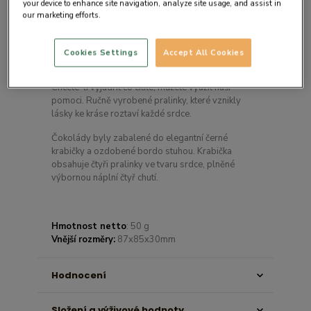
your device to enhance site navigation, analyze site usage, and assist in
our marketing efforts.
Cookies Settings
Accept All Cookies
Detail produktu
Chcete-li vyjádřit co cítíte, můžete využít naší
pomoci. Ručně vyrobené pralinky, které vznikly
lásky ke kráse roztaví každé srdce.
Čokolády byly zabalené do elegantní černé
krabičky a ozdobené bordo stuhou. Krabička
obsahuje čtyři pralinky ve tvaru srdce, plněné
výbornou náplní čtyř chutí.
Hmotnost netto
: 50 g
Vnější rozměry:
87x85x30mm
Hodnocení
Složení a výživové hodnoty