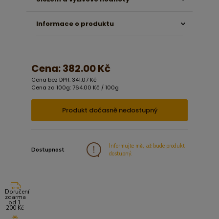
Informace o produktu
Cena:
382.00 Kč
Cena bez DPH: 341.07 Kč
Cena za 100g: 764.00 Kč / 100g
Produkt dočasně nedostupný
Informujte mě, až bude produkt
Dostupnost
dostupný.
Doručení
zdarma
od 1
200 Kč