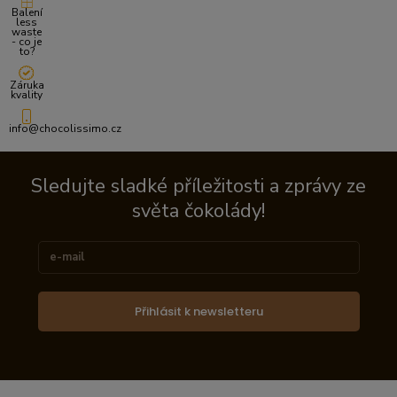
Balení
less
waste
- co je
to?
Záruka
kvality
info@chocolissimo.cz
Sledujte sladké příležitosti a zprávy ze
světa čokolády!
Přihlásit k newsletteru