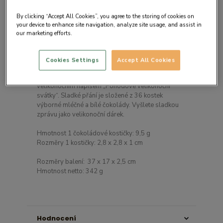
By clicking “Accept All Cookies”, you agree to the storing of cookies on
your device to enhance site navigation, analyze site usage, and assist in
our marketing efforts.
Detail produktu
Cookies Settings
Accept All Cookies
Klasická krabička vyrobená z nelakovaného dřeva s
velikonočním nápisem „Pohodové velikonoční
svátky“. Sladké přání je složené z 36 kostek
výborné mléčné a bílé čokolády. Vyšlete sladkou
zprávu jako velikonoční dárek.
Hmotnost 1 čokoládové kostičky: 9,5 g
Rozměry 1 kostičky: 2,8 x 2,8 x 1 cm
Rozměry balení: 37 x 17 x 2,5 cm
Hmotnost netto: 342 g
Hodnocení