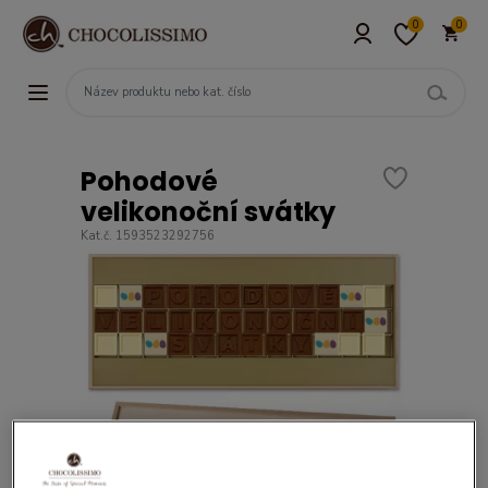
0
0
Pohodové
velikonoční svátky
Kat.č. 1593523292756