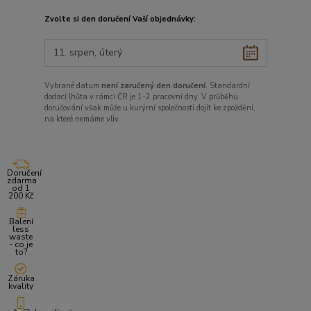
Zvolte si den doručení Vaší objednávky:
Vybrané datum
není zaručený den doručení
. Standardní
dodací lhůta v rámci ČR je 1-2 pracovní dny. V průběhu
doručování však může u kurýrní společnosti dojít ke zpoždění,
na které nemáme vliv.
Doručení
zdarma
od 1
200 Kč
Balení
less
waste
- co je
to?
Záruka
kvality